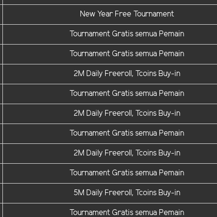
New Year Free Tournament
Tournament Gratis semua Pemain
Tournament Gratis semua Pemain
2M Daily Freeroll, Tcoins Buy-in
Tournament Gratis semua Pemain
2M Daily Freeroll, Tcoins Buy-in
Tournament Gratis semua Pemain
2M Daily Freeroll, Tcoins Buy-in
Tournament Gratis semua Pemain
5M Daily Freeroll, Tcoins Buy-in
Tournament Gratis semua Pemain