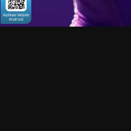
JADWAL BANK
TENTANG KA