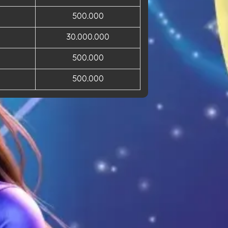
500.000
30.000.000
500.000
500.000