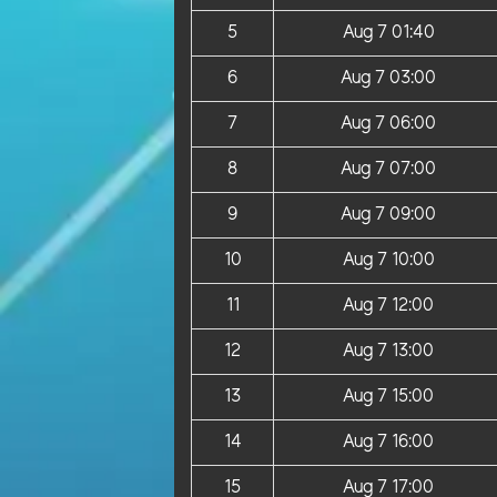
5
Aug 7 01:40
6
Aug 7 03:00
7
Aug 7 06:00
8
Aug 7 07:00
9
Aug 7 09:00
10
Aug 7 10:00
11
Aug 7 12:00
12
Aug 7 13:00
13
Aug 7 15:00
14
Aug 7 16:00
15
Aug 7 17:00