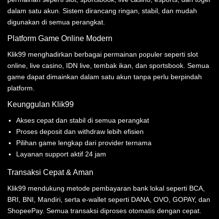
dalam satu akun. Sistem dirancang ringan, stabil, dan mudah
digunakan di semua perangkat.
Platform Game Online Modern
Klik99 menghadirkan berbagai permainan populer seperti slot
online, live casino, IDN live, tembak ikan, dan sportsbook. Semua
game dapat dimainkan dalam satu akun tanpa perlu berpindah
platform.
Keunggulan Klik99
Akses cepat dan stabil di semua perangkat
Proses deposit dan withdraw lebih efisien
Pilihan game lengkap dari provider ternama
Layanan support aktif 24 jam
Transaksi Cepat & Aman
Klik99 mendukung metode pembayaran bank lokal seperti BCA,
BRI, BNI, Mandiri, serta e-wallet seperti DANA, OVO, GOPAY, dan
ShopeePay. Semua transaksi diproses otomatis dengan cepat.