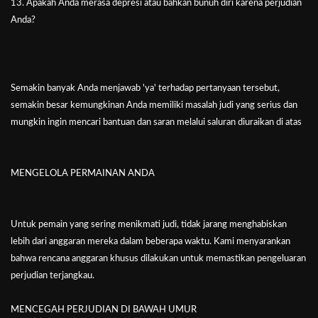
13. Apakah Anda merasa depresi atau bahkan bunuh diri karena perjudian
Anda?
Semakin banyak Anda menjawab 'ya' terhadap pertanyaan tersebut,
semakin besar kemungkinan Anda memiliki masalah judi yang serius dan
mungkin ingin mencari bantuan dan saran melalui saluran diuraikan di atas
MENGELOLA PERMAINAN ANDA
Untuk pemain yang sering menikmati judi, tidak jarang menghabiskan
lebih dari anggaran mereka dalam beberapa waktu. Kami menyarankan
bahwa rencana anggaran khusus dilakukan untuk memastikan pengeluaran
perjudian terjangkau.
MENCEGAH PERJUDIAN DI BAWAH UMUR