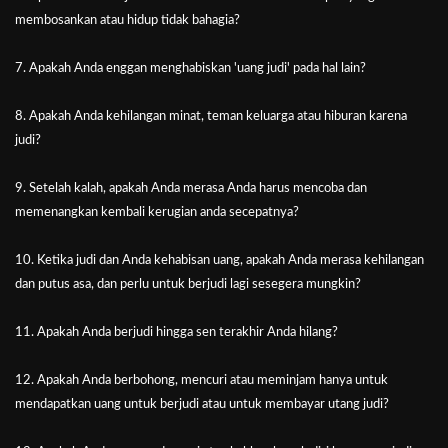
membosankan atau hidup tidak bahagia?
7. Apakah Anda enggan menghabiskan 'uang judi' pada hal lain?
8. Apakah Anda kehilangan minat, teman keluarga atau hiburan karena
judi?
9. Setelah kalah, apakah Anda merasa Anda harus mencoba dan
memenangkan kembali kerugian anda secepatnya?
10. Ketika judi dan Anda kehabisan uang, apakah Anda merasa kehilangan
dan putus asa, dan perlu untuk berjudi lagi sesegera mungkin?
11. Apakah Anda berjudi hingga sen terakhir Anda hilang?
12. Apakah Anda berbohong, mencuri atau meminjam hanya untuk
mendapatkan uang untuk berjudi atau untuk membayar utang judi?