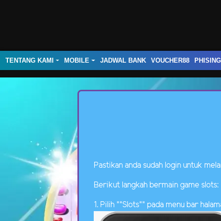
TENTANG KAMI
MOBILE
JADWAL BANK
VOUCHER88
PHISING
Pastikan anda sudah login untuk mela
Berikut langkah bermain game slots:
1. Pilih ""Slots"" pada menu bar hala